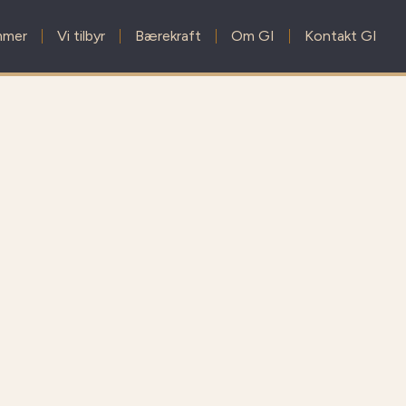
mmer
Vi tilbyr
Bærekraft
Om GI
Kontakt GI