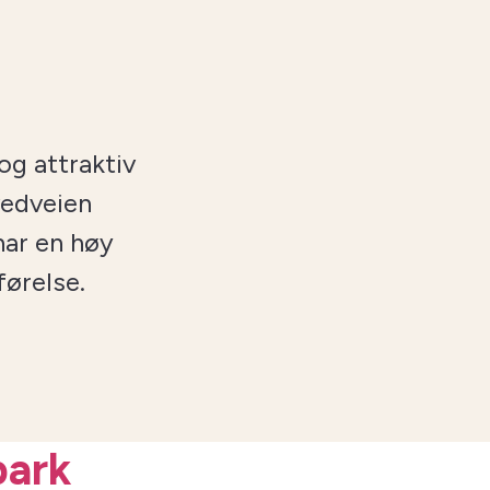
g attraktiv
vedveien
ar en høy
førelse.
park