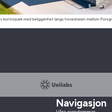
v kontorpark med beliggenhet langs hovedveien mellom Porsgrun
Navigasjon
Våre eiendommer