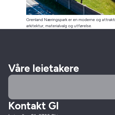
Grenland Næringspark er en moderne og attrakti
arkitektur, materialvalg og utførelse.
Våre leietakere
Kontakt GI