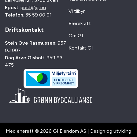
Leirvollen 21, 3736 Skien
Epost
:
post@gi.no
Vi tilbyr
Telefon
: 35 59 00 01
Bærekraft
Driftskontakt
Om GI
Stein Ove Rasmussen
: 957
Kontakt GI
03 007
Dag Arve Gisholt
: 959 93
475
Med enerett © 2026 GI Eiendom AS | Design og utvikling